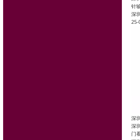
针
深
25-
深
深
门