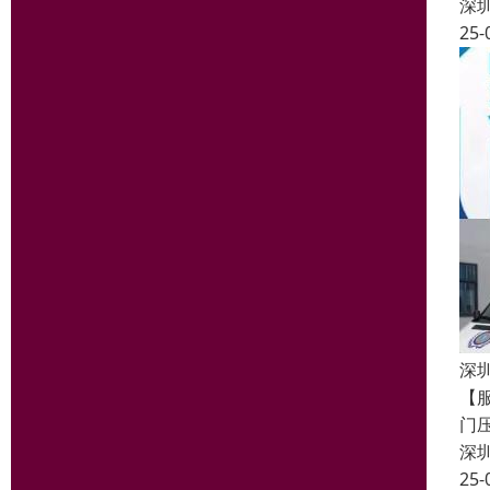
深
25-
深
【
门
深
25-