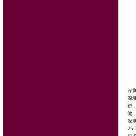
深
深
进
健
深
25-