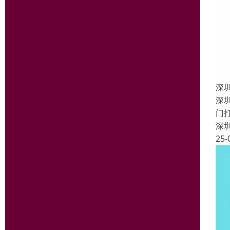
深
深
门
深
25-