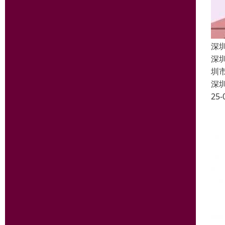
深
深
圳
深
25-