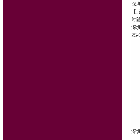
深
【
时
深
25-
深