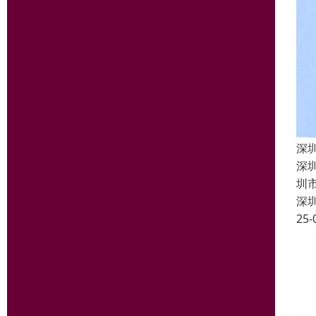
深
深
圳
深
25-