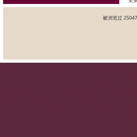
更
被浏览过 250