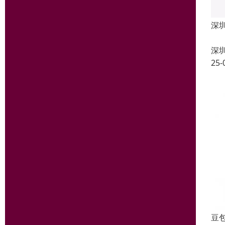
深
深
25-
豆