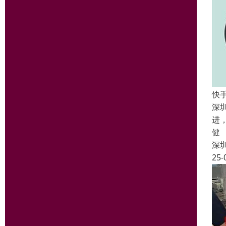
快
深
进
健
深
25-