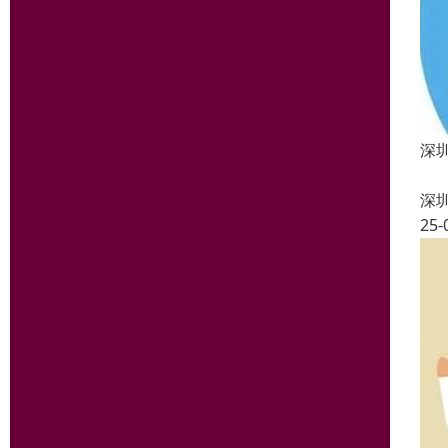
深
深
25-