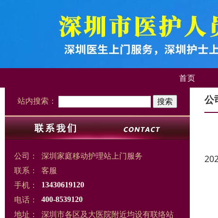
首页
公
站内搜索：
公司：
深圳家庭移动护理站上门服务
20
联系：
客服
手机：
13430619120
电话：
400-8539120
地址：
深圳市各区及大医院附近均设有联络站