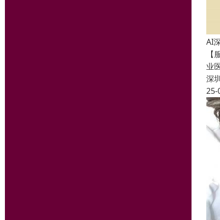
A
【
业
深
25-