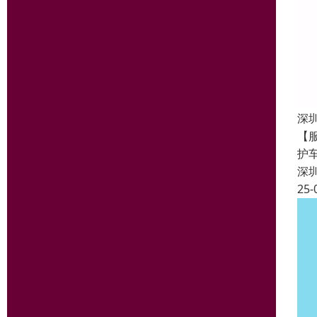
深
【
护
深
25-