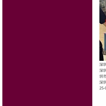
深
深
圳
深
25-