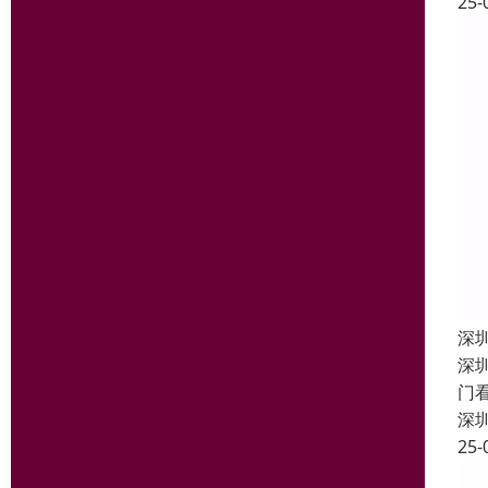
25-
深
深
门
深
25-