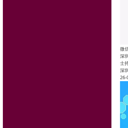
微
深
士
深
26-