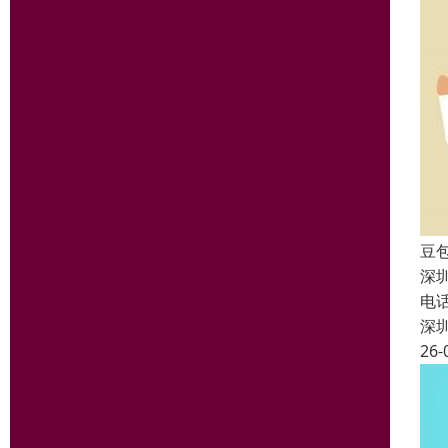
豆
深
电话
深
26-