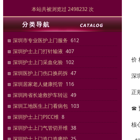
本站共被浏览过 2498232 次
深圳市专业医护上门服务
612
深圳护士上门打针输液
407
价
深圳护士上门采血化验
102
深圳医护上门伤口换药拆
47
深
深圳居家老人健康托管
116
正
深圳跨省长途救护车转运
49
深圳工地医生上门看病包
103
☎
深圳护士上门PICC维
8
核
深圳护士上门气管切开维
38
深圳护士上门造口造瘘护
25