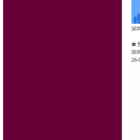
深
深
☎ 
深
26-